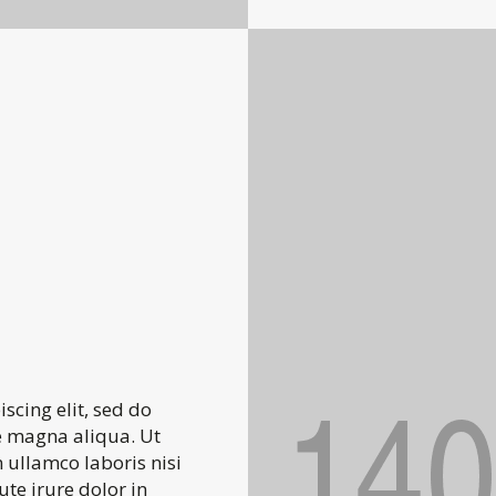
scing elit, sed do
e magna aliqua. Ut
 ullamco laboris nisi
te irure dolor in