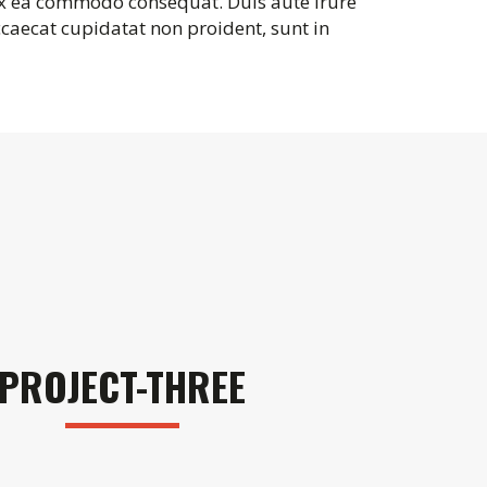
 ex ea commodo consequat. Duis aute irure
occaecat cupidatat non proident, sunt in
PROJECT-THREE