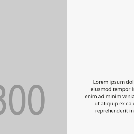
Lorem ipsum dolor
eiusmod tempor in
enim ad minim veniam
ut aliquip ex ea
reprehenderit in