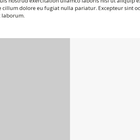
s nostrud exercitation ullamco laboris nisi ut aliquip
se cillum dolore eu fugiat nulla pariatur. Excepteur sint 
st laborum.