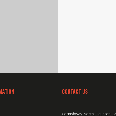
MATION
CONTACT US
Cornishway North, Taunton, 