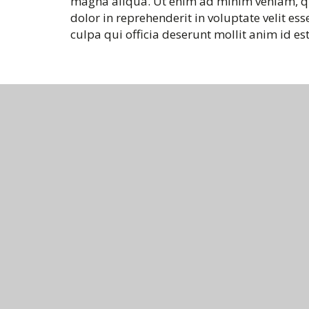
magna aliqua. Ut enim ad minim veniam, qui
dolor in reprehenderit in voluptate velit es
culpa qui officia deserunt mollit anim id e