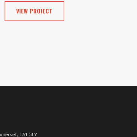
VIEW PROJECT
Somerset, TA1 5LY