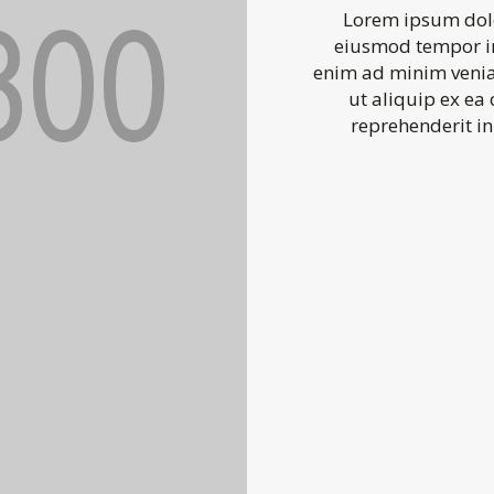
Lorem ipsum dolor
eiusmod tempor in
enim ad minim veniam
ut aliquip ex ea
reprehenderit in